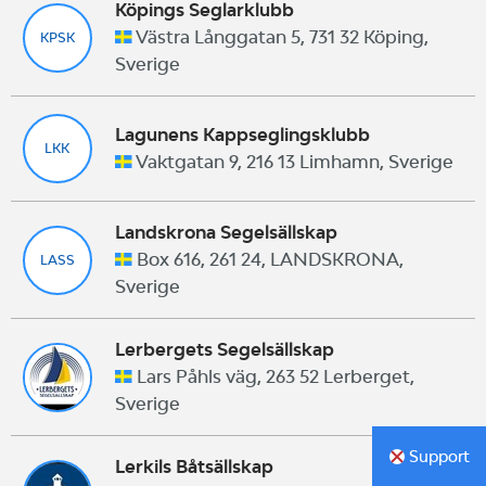
Köpings Seglarklubb
Västra Långgatan 5, 731 32 Köping,
KPSK
Sverige
Lagunens Kappseglingsklubb
LKK
Vaktgatan 9, 216 13 Limhamn, Sverige
Landskrona Segelsällskap
Box 616, 261 24, LANDSKRONA,
LASS
Sverige
Lerbergets Segelsällskap
Lars Påhls väg, 263 52 Lerberget,
Sverige
Support
Lerkils Båtsällskap