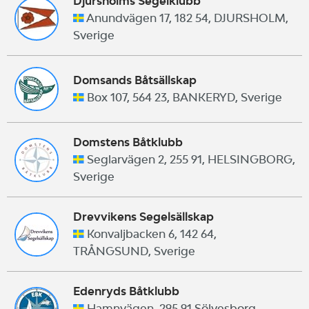
Djursholms Segelklubb
Anundvägen 17, 182 54, DJURSHOLM,
Sverige
Domsands Båtsällskap
Box 107, 564 23, BANKERYD, Sverige
Domstens Båtklubb
Seglarvägen 2, 255 91, HELSINGBORG,
Sverige
Drevvikens Segelsällskap
Konvaljbacken 6, 142 64,
TRÅNGSUND, Sverige
Edenryds Båtklubb
Hamnvägen, 295 91 Sölvesborg,