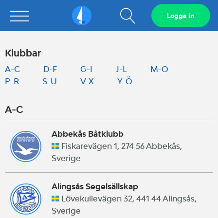
Visa
Logga in
Sailarena
sökfält
Klubbar
A-C
D-F
G-I
J-L
M-O
P-R
S-U
V-X
Y-Ö
A-C
Abbekås Båtklubb
Fiskarevägen 1, 274 56 Abbekås,
Sverige
Alingsås Segelsällskap
Lövekullevägen 32, 441 44 Alingsås,
Sverige