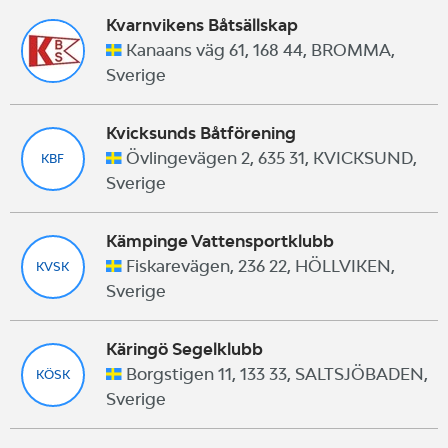
Kvarnvikens Båtsällskap
Kanaans väg 61, 168 44, BROMMA,
Sverige
Kvicksunds Båtförening
Övlingevägen 2, 635 31, KVICKSUND,
KBF
Sverige
Kämpinge Vattensportklubb
Fiskarevägen, 236 22, HÖLLVIKEN,
KVSK
Sverige
Käringö Segelklubb
Borgstigen 11, 133 33, SALTSJÖBADEN,
KÖSK
Sverige