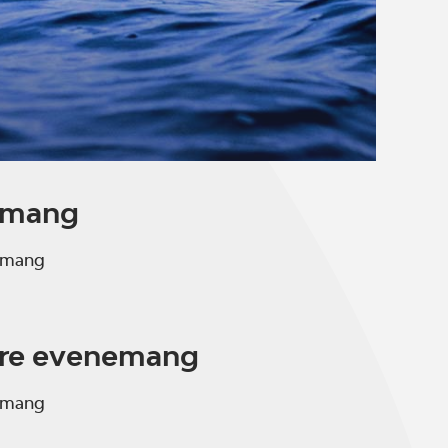
emang
emang
are evenemang
emang