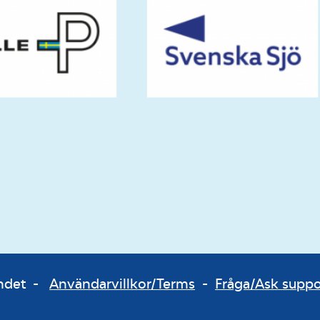
bundet -
Användarvillkor/Terms
-
Fråga/Ask supp