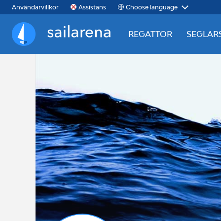
Choose language
Användarvillkor
Assistans
REGATTOR
SEGLAR
Sailarena