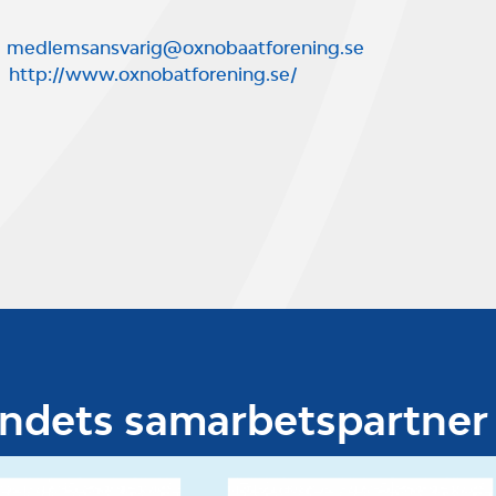
medlemsansvarig@oxnobaatforening.se
http://www.oxnobatforening.se/
undets samarbetspartner