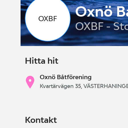
Oxnö B
OXBF
OXBF - St
Hitta hit
Oxnö Båtförening
Kvartärvägen 35, VÄSTERHANING
Kontakt