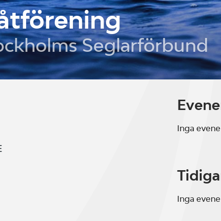
åtförening
ockholms Seglarförbund
Even
Inga even
E
Tidig
Inga even