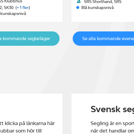
S Klubbhus
SRS Shorthand, SRS
2, SK30
(
+ 1 fler
)
Blå kunskapsnivå
 kunskapsnivå
la kommande seglarläger
Se alla kommande even
Svensk se
t klicka på länkarna här
Segling är en sport
ubbar som hör till
när det handlar o