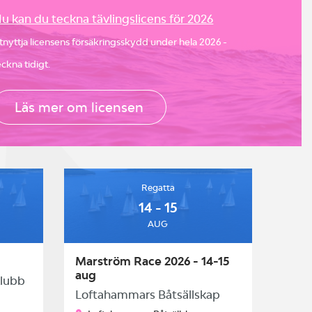
u kan du teckna tävlingslicens för 2026
tnyttja licensens försäkringsskydd under hela 2026 -
eckna tidigt.
Läs mer om licensen
Regatta
14 - 15
AUG
Marström Race 2026 - 14-15
aug
klubb
Loftahammars Båtsällskap