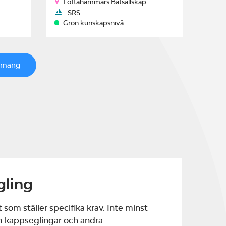
Loftahammars Båtsällskap
SRS
Grön kunskapsnivå
emang
gling
 som ställer specifika krav. Inte minst
m kappseglingar och andra