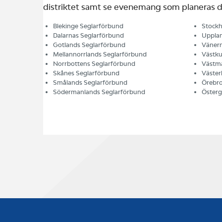
distriktet samt se evenemang som planeras d
Blekinge Seglarförbund
Stockh
Dalarnas Seglarförbund
Upplan
Gotlands Seglarförbund
Vänern
Mellannorrlands Seglarförbund
Västku
Norrbottens Seglarförbund
Västma
Skånes Seglarförbund
Väster
Smålands Seglarförbund
Örebro
Södermanlands Seglarförbund
Österg