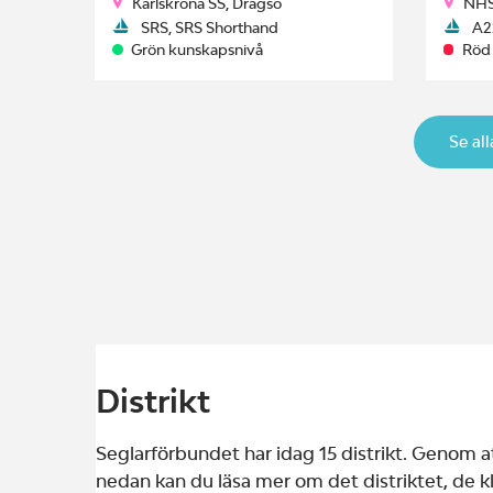
Karlskrona SS, Dragsö
NHS
SRS, SRS Shorthand
A2
Grön kunskapsnivå
Röd
Se al
Distrikt
Seglarförbundet har idag 15 distrikt. Genom at
nedan kan du läsa mer om det distriktet, de kl