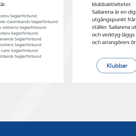
är.
klubbaktiviteter.
Sailarena är en di
olms Seglarförbund
utgångspunkt från
ds–Gästriklands Seglarförbund
ställer. Sailarena
–Vätterns Seglarförbund
stens Seglarförbund
och verktyg läggs
nlands Seglarförbund
och arrangörers ö
bottens Seglarförbund
 Läns Seglarförbund
ötlands Seglarförbund
Klubbar