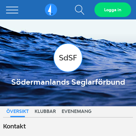
Visa
Logga in
Sailarena
sökfält
SdSF
Södermanlands Seglarförbund
ÖVERSIKT
KLUBBAR
EVENEMANG
Kontakt