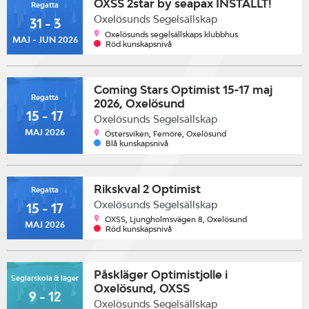
OXSS 2star by seapax INSTÄLLT!
Regatta
Oxelösunds Segelsällskap
31 - 3
Oxelösunds segelsällskaps klubbhus
MAJ - JUN 2026
Röd kunskapsnivå
Coming Stars Optimist 15-17 maj
Regatta
2026, Oxelösund
15 - 17
Oxelösunds Segelsällskap
MAJ 2026
Östersviken, Femöre, Oxelösund
Blå kunskapsnivå
Rikskval 2 Optimist
Regatta
Oxelösunds Segelsällskap
15 - 17
OXSS, Ljungholmsvägen 8, Oxelösund
MAJ 2026
Röd kunskapsnivå
Påskläger Optimistjolle i
Seglarskola & läger
Oxelösund, OXSS
9 - 12
Oxelösunds Segelsällskap