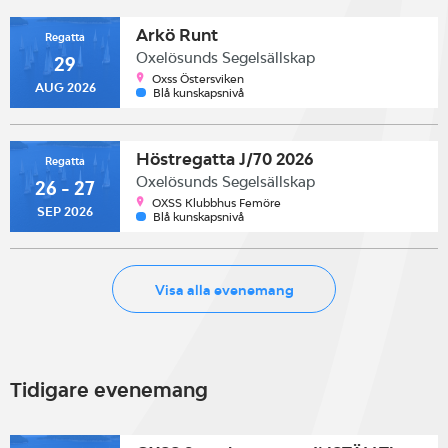
Arkö Runt
Regatta
Oxelösunds Segelsällskap
29
Oxss Östersviken
AUG 2026
Blå kunskapsnivå
Höstregatta J/70 2026
Regatta
Oxelösunds Segelsällskap
26 - 27
OXSS Klubbhus Femöre
SEP 2026
Blå kunskapsnivå
Visa alla evenemang
Tidigare evenemang