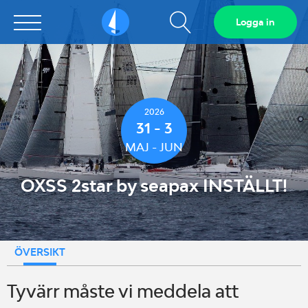
Visa
Logga in
Sailarena
sökfält
2026
31 - 3
MAJ - JUN
OXSS 2star by seapax INSTÄLLT!
ÖVERSIKT
Tyvärr måste vi meddela att