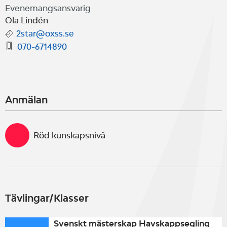
Evenemangsansvarig
Ola Lindén
2star@oxss.se
070-6714890
Anmälan
Röd kunskapsnivå
Tävlingar/Klasser
Svenskt mästerskap Havskappsegling