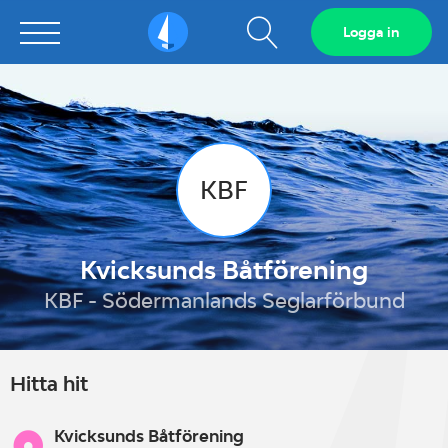
Visa
Logga in
Sailarena
sökfält
KBF
Kvicksunds Båtförening
KBF - Södermanlands Seglarförbund
Hitta hit
Kvicksunds Båtförening