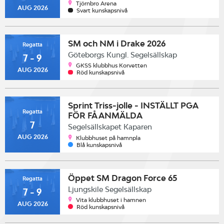
Tjörnbro Arena
AUG 2026
Svart kunskapsnivå
SM och NM i Drake 2026
Regatta
Göteborgs Kungl. Segelsällskap
7 - 9
GKSS klubbhus Korvetten
AUG 2026
Röd kunskapsnivå
Sprint Triss-jolle - INSTÄLLT PGA
Regatta
FÖR FÅ ANMÄLDA
7
Segelsällskapet Kaparen
AUG 2026
Klubbhuset på hamnpla
Blå kunskapsnivå
Öppet SM Dragon Force 65
Regatta
Ljungskile Segelsällskap
7 - 9
Vita klubbhuset i hamnen
AUG 2026
Röd kunskapsnivå