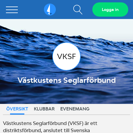
Visa
Logga in
Sailarena
sökfält
VKSF
Västkustens Seglarförbund
ÖVERSIKT
KLUBBAR
EVENEMANG
Västkustens Seglarförbund (VKSF) är ett
distriktsförbund, anslutet till Svenska