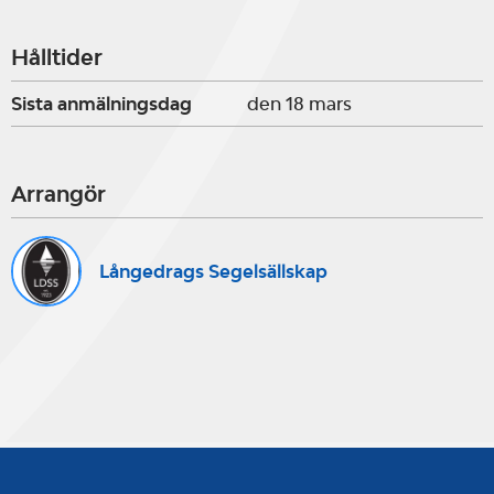
har möjlighet att ta med egen, hör
Hålltider
av er i så fall.
Sista anmälningsdag
den 18 mars
Arrangör
Långedrags Segelsällskap