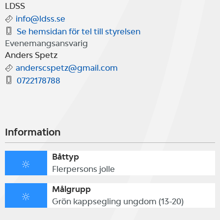
LDSS
info@ldss.se
Fika och lunch ingår båda dagarna.
Se hemsidan för tel till styrelsen
Evenemangsansvarig
Anders Spetz
Anmälningsavgift 600 kr/person,
anderscspetz@gmail.com
anmälan sker via hemsidan:
0722178788
https://www.ldss.se/jollesegling/fe
traning/rs-feva/127-
Information
uppstartslager-feva-2026/
Båttyp
Flerpersons jolle
För deltagare som inte är
Målgrupp
medlemar i LDSS finns det ev
Grön kappsegling ungdom (13-20)
möjlighet att hyra båt om man inte