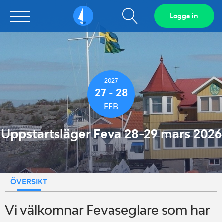
Visa
Logga in
Sailarena
sökfält
2027
27 - 28
FEB
Uppstartsläger Feva 28-29 mars 2026
ÖVERSIKT
Vi välkomnar Fevaseglare som har