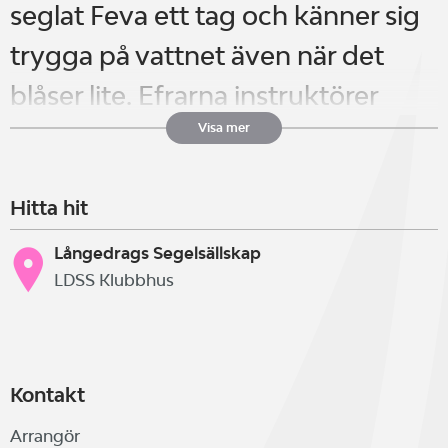
seglat Feva ett tag och känner sig
trygga på vattnet även när det
blåser lite. Efrarna instruktörer
anpassar nivån efter deltagarnas
Visa mer
förkunskaper. Syftetmed helgen är
Hitta hit
att få deltagarna att starta igång
säsongen tidigt och bli ännu mer
Långedrags Segelsällskap
LDSS Klubbhus
sugna på kappsegling.
Lördag 28 mars: 10:00-16:00
Kontakt
Söndag 29 mars: 9:00-13:00
Arrangör