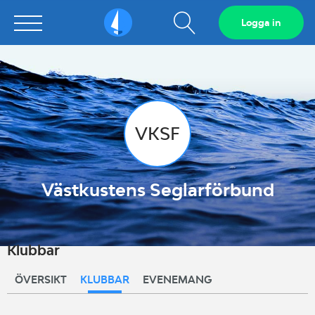
Visa
Logga in
Sailarena
sökfält
VKSF
Västkustens Seglarförbund
Klubbar
ÖVERSIKT
KLUBBAR
EVENEMANG