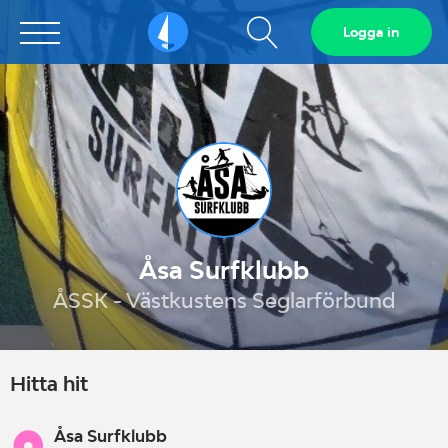
Visa
Logga in
Sailarena
sökfält
Åsa Surfklubb
ÅSSK - Västkustens Seglarförbund
Hitta hit
Åsa Surfklubb