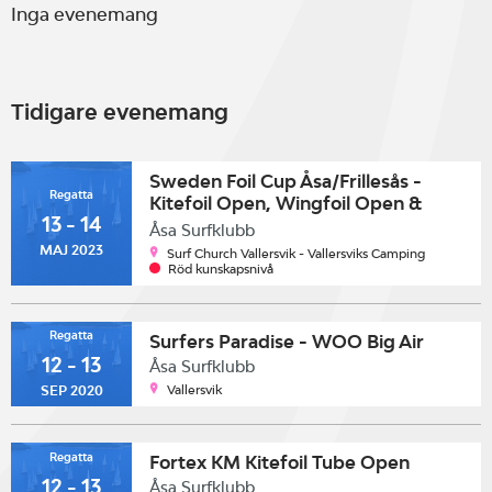
Inga evenemang
Tidigare evenemang
Sweden Foil Cup Åsa/Frillesås -
Regatta
Kitefoil Open, Wingfoil Open &
13 - 14
Windfoil Open
Åsa Surfklubb
MAJ 2023
Surf Church Vallersvik - Vallersviks Camping
Röd kunskapsnivå
Regatta
Surfers Paradise - WOO Big Air
12 - 13
Åsa Surfklubb
Vallersvik
SEP 2020
Regatta
Fortex KM Kitefoil Tube Open
12 - 13
Åsa Surfklubb