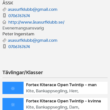
detta race måste det vara minst tre
ÅSSK
asasurfklubb@gmail.com
åkare i vardera klass, Twntip samt
0706767674
vågbärda annars blir det en
http://www.åsasurfklubb.se/
Evenemangsansvarig
gemensam klass.
Peter Ingerstam
Max 15 tävlande
asasurfklubb@gmail.com
0706767674
Alla tider för eventet finns här,
https://docs.google.com/docum
Tävlingar/Klasser
usp=sharing
Fortex Kiterace Open Twintip - man
Kite, Bankappsegling, Herr,
Fortex Kiterace Open Twintip - kvinna
Kite, Bankappsegling, Dam,