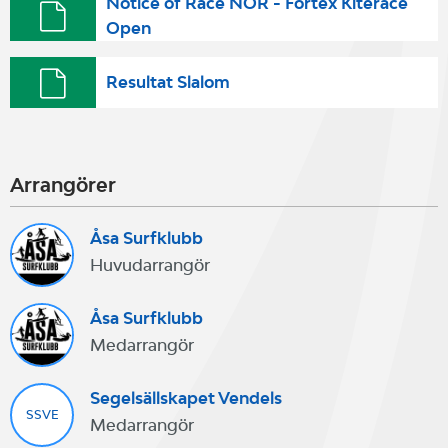
Notice of Race NOR - Fortex Kiterace
Open
Resultat Slalom
Arrangörer
Åsa Surfklubb
Huvudarrangör
Åsa Surfklubb
Medarrangör
Segelsällskapet Vendels
SSVE
Medarrangör