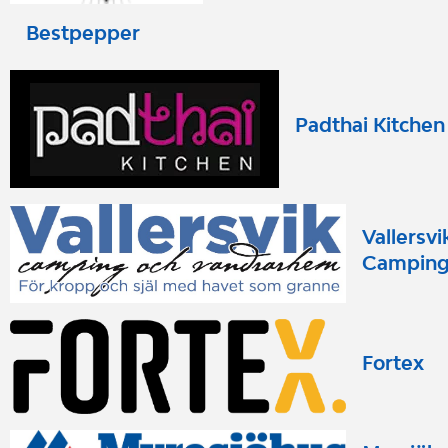
Bestpepper
Padthai Kitchen
Vallersvi
Campin
Fortex