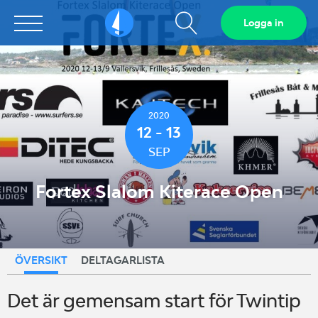
Visa
Logga in
Sailarena
sökfält
2020
12 - 13
SEP
Fortex Slalom Kiterace Open
ÖVERSIKT
DELTAGARLISTA
Det är gemensam start för Twintip