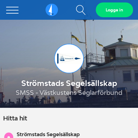
Visa
Logga in
Sailarena
sökfält
Strömstads Segelsällskap
SMSS - Västkustens Seglarförbund
Hitta hit
Strömstads Segelsällskap