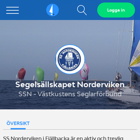
Visa
Logga in
Sailarena
sökfält
Segelsällskapet Norderviken
SSN - Västkustens Seglarförbund
ÖVERSIKT
SS Norderviken i Fjällbacka är en aktiv och trevlig