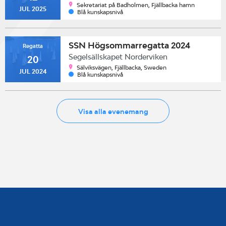
Sekretariat på Badholmen, Fjällbacka hamn
JUL 2025
Blå kunskapsnivå
SSN Högsommarregatta 2024
Regatta
Segelsällskapet Norderviken
20
Sälviksvägen, Fjällbacka, Sweden
JUL 2024
Blå kunskapsnivå
Visa alla evenemang