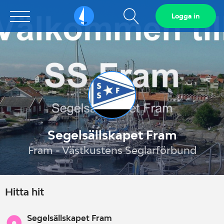
Visa
Logga in
Sailarena
sökfält
Segelsällskapet Fram
Fram - Västkustens Seglarförbund
Hitta hit
Segelsällskapet Fram