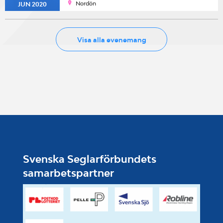
Nordön
JUN 2020
Visa alla evenemang
Svenska Seglarförbundets
samarbetspartner