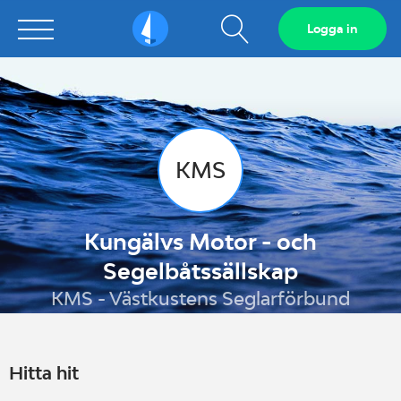
Visa
Logga in
Sailarena
sökfält
KMS
Kungälvs Motor - och
Segelbåtssällskap
KMS - Västkustens Seglarförbund
Hitta hit