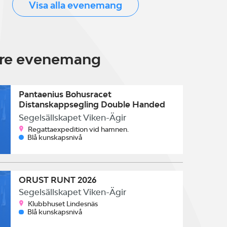
Visa alla evenemang
are evenemang
Pantaenius Bohusracet
Distanskappsegling Double Handed
SRS
Segelsällskapet Viken-Ägir
Regattaexpedition vid hamnen.
Blå kunskapsnivå
ORUST RUNT 2026
Segelsällskapet Viken-Ägir
Klubbhuset Lindesnäs
Blå kunskapsnivå