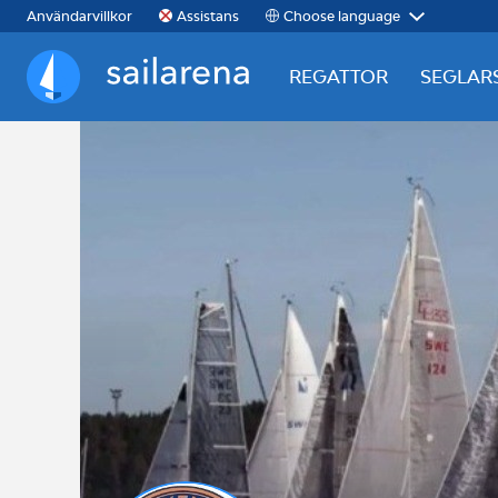
Choose language
Användarvillkor
Assistans
REGATTOR
SEGLAR
Sailarena