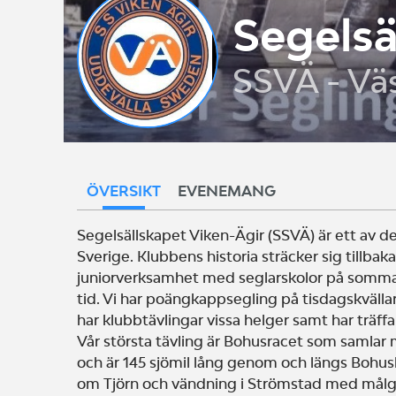
Segelsä
SSVÄ - Vä
ÖVERSIKT
EVENEMANG
Segelsällskapet Viken-Ägir (SSVÄ) är ett av de
Sverige. Klubbens historia sträcker sig tillbaka
juniorverksamhet med seglarskolor på sommar
tid. Vi har poängkappsegling på tisdagskväll
har klubbtävlingar vissa helger samt har träffa
Vår största tävling är Bohusracet som samla
och är 145 sjömil lång genom och längs Bohus
om Tjörn och vändning i Strömstad med mål