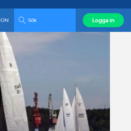
Sök
Logga in
ION