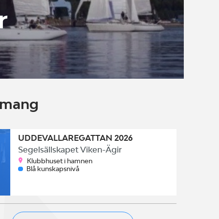
r
emang
UDDEVALLAREGATTAN 2026
Segelsällskapet Viken-Ägir
Klubbhuset i hamnen
Blå kunskapsnivå