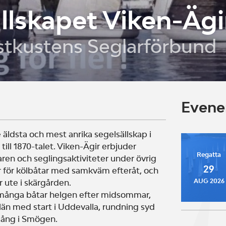
llskapet Viken-Ägi
stkustens Seglarförbund
Even
 äldsta och mest anrika segelsällskap i
 till 1870-talet. Viken-Ägir erbjuder
Regatta
en och seglingsaktiviteter under övrig
29
ar för kölbåtar med samkväm efteråt, och
AUG 2026
r ute i skärgården.
r många båtar helgen efter midsommar,
län med start i Uddevalla, rundning syd
gång i Smögen.