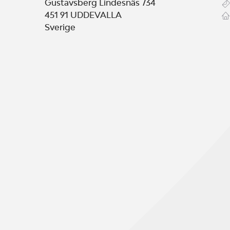
Gustavsberg Lindesnäs 734
451 91
UDDEVALLA
Sverige