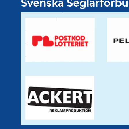
Svenska Seglarförb