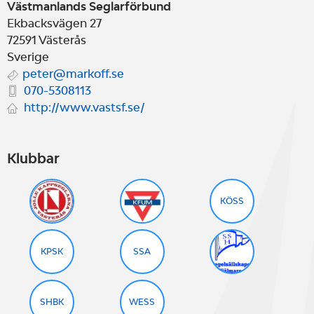
Västmanlands Seglarförbund
Ekbacksvägen 27
72591
Västerås
Sverige
peter@markoff.se
070-5308113
http://www.vastsf.se/
Klubbar
KÖSS
KPSK
SSA
SHBK
WESS