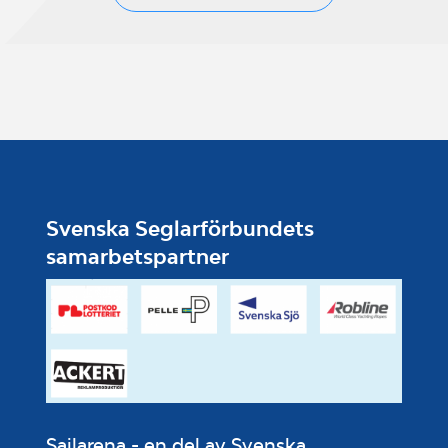
Svenska Seglarförbundets
samarbetspartner
Sailarena - en del av Svenska