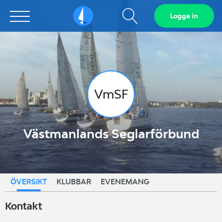
Visa
Logga in
Sailarena
sökfält
VmSF
Västmanlands Seglarförbund
ÖVERSIKT
KLUBBAR
EVENEMANG
Kontakt