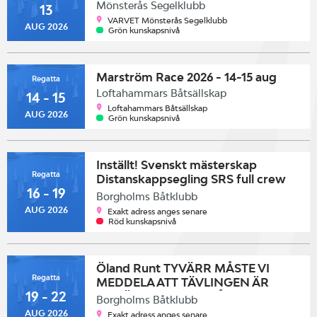
Mönsterås Segelklubb
13
VARVET Mönsterås Segelklubb
AUG 2026
Grön kunskapsnivå
Marström Race 2026 - 14-15 aug
Regatta
Loftahammars Båtsällskap
14 - 15
Loftahammars Båtsällskap
AUG 2026
Grön kunskapsnivå
Inställt! Svenskt mästerskap
Regatta
Distanskappsegling SRS full crew
16 - 19
2026
Borgholms Båtklubb
AUG 2026
Exakt adress anges senare
Röd kunskapsnivå
Öland Runt TYVÄRR MÅSTE VI
Regatta
MEDDELA ATT TÄVLINGEN ÄR
19 - 22
INSTÄLLD PGA DET LÅGA
Borgholms Båtklubb
DELTAGAR ANTALET.
AUG 2026
Exakt adress anges senare