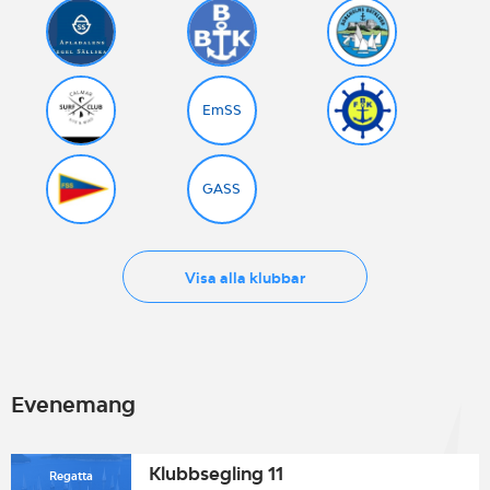
EmSS
GASS
Visa alla klubbar
Evenemang
Klubbsegling 11
Regatta