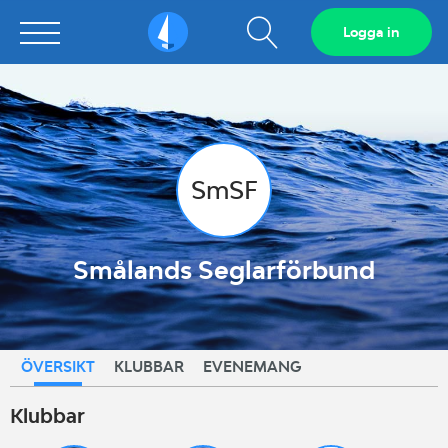
Visa
Logga in
Sailarena
sökfält
SmSF
Smålands Seglarförbund
ÖVERSIKT
KLUBBAR
EVENEMANG
Klubbar