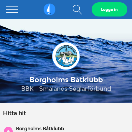
Visa
Logga in
Sailarena
sökfält
Borgholms Båtklubb
BBK - Smålands Seglarförbund
Hitta hit
Borgholms Båtklubb