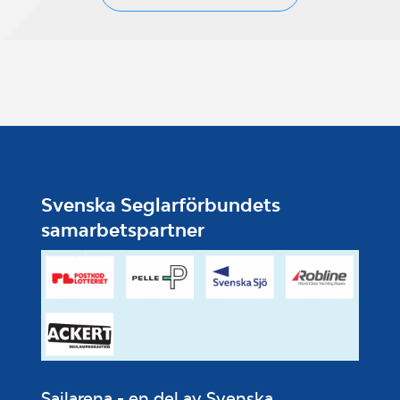
Svenska Seglarförbundets
samarbetspartner
Sailarena - en del av Svenska