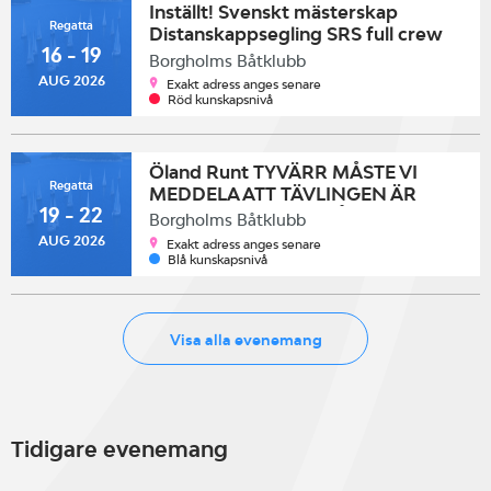
Inställt! Svenskt mästerskap
Regatta
Distanskappsegling SRS full crew
16 - 19
2026
Borgholms Båtklubb
AUG 2026
Exakt adress anges senare
Röd kunskapsnivå
Öland Runt TYVÄRR MÅSTE VI
Regatta
MEDDELA ATT TÄVLINGEN ÄR
19 - 22
INSTÄLLD PGA DET LÅGA
Borgholms Båtklubb
DELTAGAR ANTALET.
AUG 2026
Exakt adress anges senare
Blå kunskapsnivå
Visa alla evenemang
Tidigare evenemang