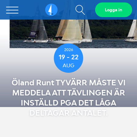
Visa
Logga in
Sailarena
sökfält
2026
19 - 22
AUG
Öland Runt TYVÄRR MÅSTE VI
MEDDELA ATT TÄVLINGEN ÄR
INSTÄLLD PGA DET LÅGA
DELTAGAR ANTALET.