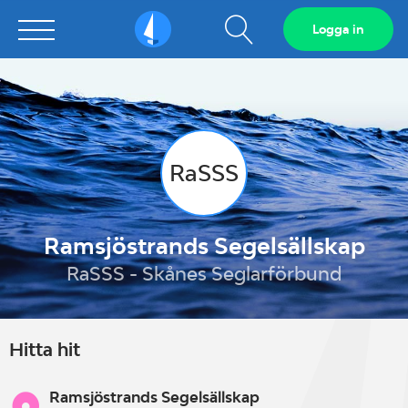
Visa
Logga in
Sailarena
sökfält
RaSSS
Ramsjöstrands Segelsällskap
RaSSS - Skånes Seglarförbund
Hitta hit
Ramsjöstrands Segelsällskap