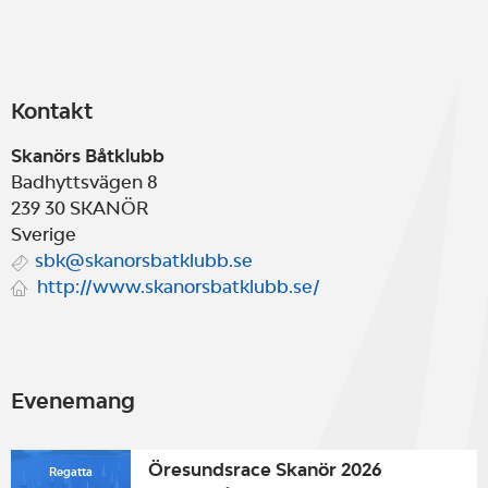
Kontakt
Skanörs Båtklubb
Badhyttsvägen 8
239 30
SKANÖR
Sverige
sbk@skanorsbatklubb.se
http://www.skanorsbatklubb.se/
Evenemang
Öresundsrace Skanör 2026
Regatta