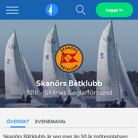
Visa
Logga in
Sailarena
sökfält
Skanörs Båtklubb
SBK - Skånes Seglarförbund
ÖVERSIKT
EVENEMANG
Skanörs Båtklubb är sen mer än 50 år mötesplatsen