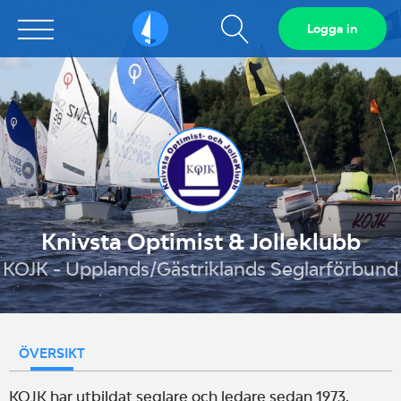
Visa
Logga in
Sailarena
sökfält
Knivsta Optimist & Jolleklubb
KOJK - Upplands/Gästriklands Seglarförbund
ÖVERSIKT
KOJK har utbildat seglare och ledare sedan 1973.