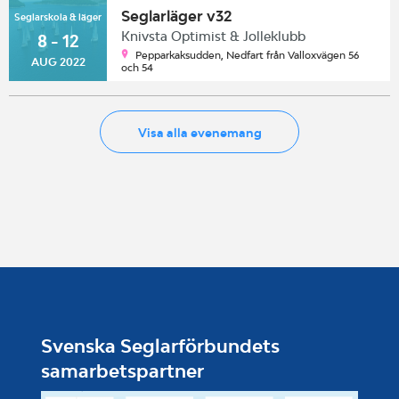
Seglarläger v32
Seglarskola & läger
Knivsta Optimist & Jolleklubb
8 - 12
Pepparkaksudden, Nedfart från Valloxvägen 56
AUG 2022
och 54
Visa alla evenemang
Svenska Seglarförbundets
samarbetspartner