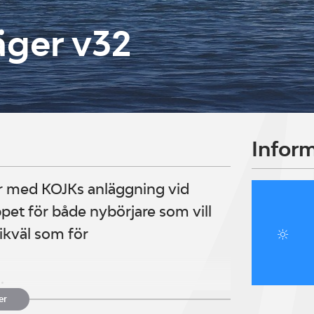
äger v32
Infor
r med KOJKs anläggning vid
et för både nybörjare som vill
likväl som för
.
er