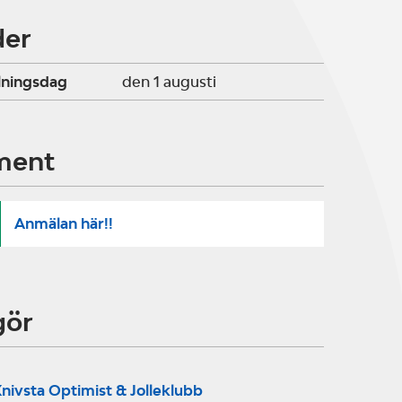
der
lningsdag
den 1 augusti
ment
Anmälan här!!
gör
nivsta Optimist & Jolleklubb