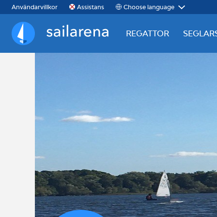
Choose language
Användarvillkor
Assistans
REGATTOR
SEGLAR
Sailarena