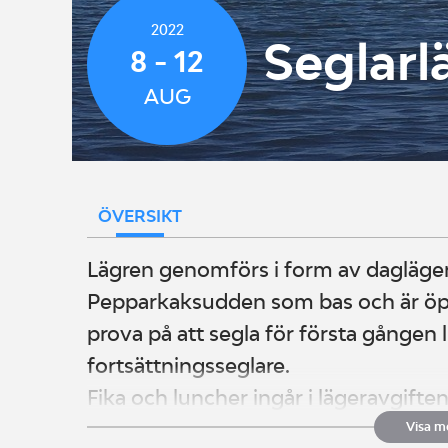
2022
Seglarl
8 - 12
AUG
ÖVERSIKT
Lägren genomförs i form av dagläge
Pepparkaksudden som bas och är öpp
prova på att segla för första gången 
fortsättningsseglare.
Fika och luncher ingår i lägeravgiften
Visa m