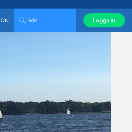
Sök
Logga in
ION