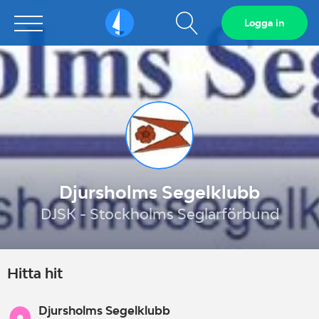
Visa
Logga in
Sailarena
sökfält
Djursholms Segelklubb
DJSK - Stockholms Seglarförbund
Hitta hit
Djursholms Segelklubb