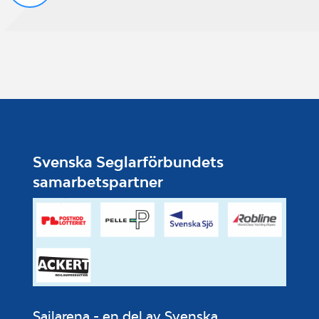
Svenska Seglarförbundets
samarbetspartner
Sailarena - en del av Svenska