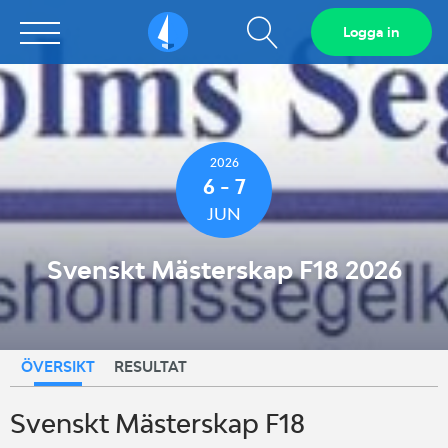
Visa
Logga in
Sailarena
sökfält
2026
6 - 7
JUN
Svenskt Mästerskap F18 2026
ÖVERSIKT
RESULTAT
Svenskt Mästerskap F18