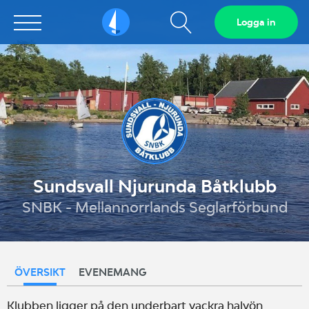
Visa
Logga in
Sailarena
sökfält
Sundsvall Njurunda Båtklubb
SNBK - Mellannorrlands Seglarförbund
ÖVERSIKT
EVENEMANG
Klubben ligger på den underbart vackra halvön