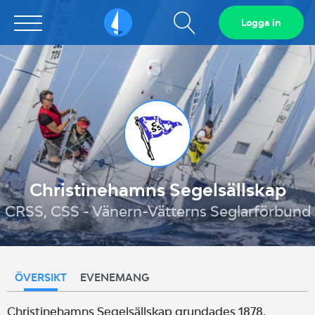
Visa
Logga in
Sailarena
sökfält
Christinehamns Segelsällskap
CRSS, CSS - Vänern-Vätterns Seglarförbund
ÖVERSIKT
EVENEMANG
Christinehamns Segelsällskap grundades 1878.