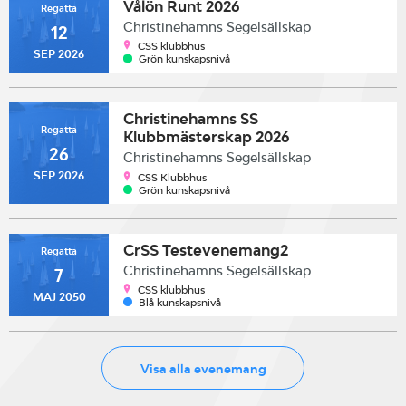
Vålön Runt 2026
Regatta
Christinehamns Segelsällskap
12
CSS klubbhus
SEP 2026
Grön kunskapsnivå
Christinehamns SS
Regatta
Klubbmästerskap 2026
26
Christinehamns Segelsällskap
SEP 2026
CSS Klubbhus
Grön kunskapsnivå
CrSS Testevenemang2
Regatta
Christinehamns Segelsällskap
7
CSS klubbhus
MAJ 2050
Blå kunskapsnivå
Visa alla evenemang