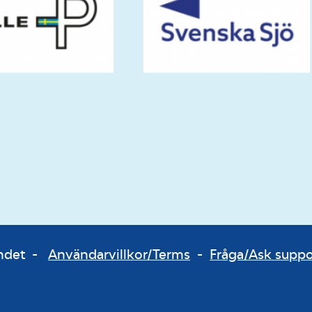
bundet -
Användarvillkor/Terms
-
Fråga/Ask supp