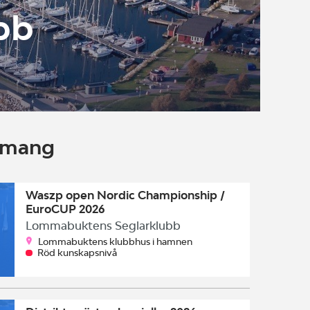
bb
emang
Waszp open Nordic Championship /
EuroCUP 2026
Lommabuktens Seglarklubb
Lommabuktens klubbhus i hamnen
Röd kunskapsnivå