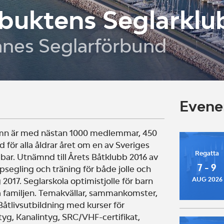
uktens Seglarklu
ånes Seglarförbund
Even
n är med nästan 1000 medlemmar, 450
d för alla åldrar året om en av Sveriges
Regatta
bar. Utnämnd till Årets Båtklubb 2016 av
7 - 9
segling och träning för både jolle och
AUG 2026
g 2017. Seglarskola optimistjolle för barn
a familjen. Temakvällar, sammankomster,
åtlivsutbildning med kurser för
yg, Kanalintyg, SRC/VHF-certifikat,