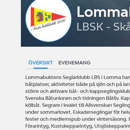
Lommab
LBSK - Sk
ÖVERSIKT
EVENEMANG
Lommabuktens Seglarklubb LBS i Lomma ham
båtplatser, aktiviteter både på sjön och på lan
större och aktivare båt- och kappseglingsklub
Svenska Båtunionen och tidningen Båtliv. Kapp
kölbåt. Segrare i kvalet till Allsvenskan Seglin
under sommarlovet. Eskaderseglingar för hel
fester och medlemspub under vintersäsong. B
Förarintyg, Kustskepparintyg, Utsjöskepparint