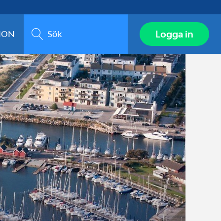
Sök
Logga in
ION