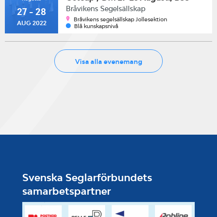
Bråvikens Segelsällskap
27 - 28
Bråvikens segelsällskap Jollesektion
AUG 2022
Blå kunskapsnivå
Visa alla evenemang
Svenska Seglarförbundets
samarbetspartner