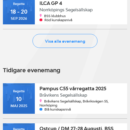
ILCA GP 4
Regatta
Norrköpings Segelsällskap
18 - 20
BSS klubbhus
SEP 2026
Röd kunskapsnivå
Visa alla evenemang
Tidigare evenemang
Pampus C55 vårregatta 2025
Regatta
Bråvikens Segelsällskap
10
Bråvikens Segelsällskap, Bråviksvägen 55,
Norrköping
MAJ 2025
Blå kunskapsnivå
Ostcup / DM 27-28 Augusti, BSS
Regatta