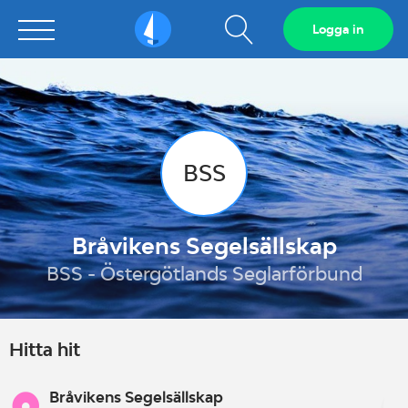
Visa
Logga in
Sailarena
sökfält
BSS
Bråvikens Segelsällskap
BSS - Östergötlands Seglarförbund
Hitta hit
Bråvikens Segelsällskap