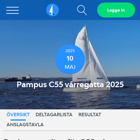
Visa
Logga in
Sailarena
sökfält
2025
10
MAJ
Pampus C55 vårregatta 2025
ÖVERSIKT
DELTAGARLISTA
RESULTAT
ANSLAGSTAVLA