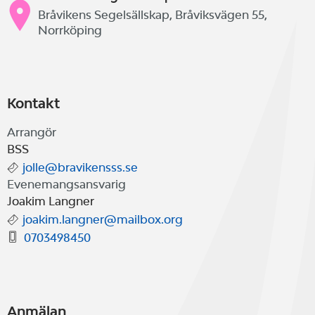
Bråvikens Segelsällskap, Bråviksvägen 55,
Norrköping
Kontakt
Arrangör
BSS
jolle@bravikensss.se
Evenemangsansvarig
Joakim Langner
joakim.langner@mailbox.org
0703498450
Anmälan