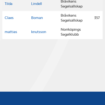
Bråvikens
Tilda
Lindell
Segelsällskap
Bråvikens
Claes
Boman
357
Segelsällskap
Norrköpings
mattias
knutsson
Segelklubb