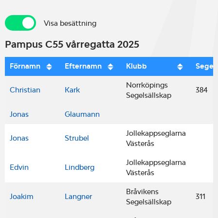
Visa besättning
Visa besättning
Pampus C55 vårregatta 2025
Förnamn
Efternamn
Klubb
Sege
Norrköpings
Christian
Kark
384
Segelsällskap
Jonas
Glaumann
Jollekappseglarna
Jonas
Strubel
Västerås
Jollekappseglarna
Edvin
Lindberg
Västerås
Bråvikens
Joakim
Langner
311
Segelsällskap