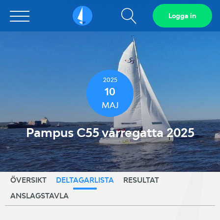
Visa
Logga in
Sailarena
sökfält
2025
10
MAJ
Pampus C55 vårregatta 2025
ÖVERSIKT
DELTAGARLISTA
RESULTAT
ANSLAGSTAVLA