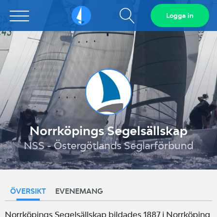
Visa
Logga in
Sailarena
sökfält
Norrköpings Segelsällskap
NSS - Östergötlands Seglarförbund
ÖVERSIKT
EVENEMANG
Norrköpings Segelsällskap bildades 1887 i Norrköping