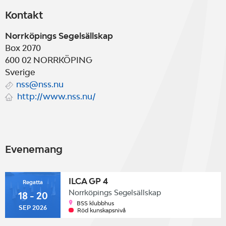
Kontakt
Norrköpings Segelsällskap
Box 2070
600 02
NORRKÖPING
Sverige
nss@nss.nu
http://www.nss.nu/
Evenemang
ILCA GP 4
Regatta
Norrköpings Segelsällskap
18 - 20
BSS klubbhus
SEP 2026
Röd kunskapsnivå