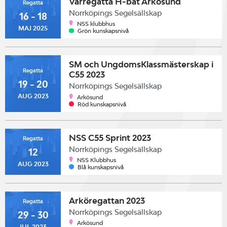
Vårregatta H-båt Arkösund
Regatta
Norrköpings Segelsällskap
16 - 18
NSS klubbhus
MAJ 2025
Grön kunskapsnivå
SM och UngdomsKlassmästerskap i
Regatta
C55 2023
19 - 20
Norrköpings Segelsällskap
AUG 2023
Arkösund
Röd kunskapsnivå
NSS C55 Sprint 2023
Regatta
Norrköpings Segelsällskap
12
NSS Klubbhus
AUG 2023
Blå kunskapsnivå
Arköregattan 2023
Regatta
Norrköpings Segelsällskap
29 - 30
Arkösund
JUL 2023