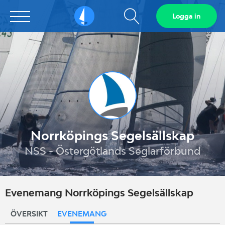
Visa
Logga in
Sailarena
sökfält
Norrköpings Segelsällskap
NSS - Östergötlands Seglarförbund
Evenemang Norrköpings Segelsällskap
ÖVERSIKT
EVENEMANG