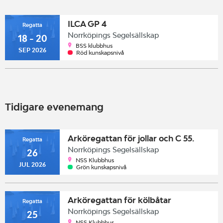
ILCA GP 4
Regatta
Norrköpings Segelsällskap
18 - 20
BSS klubbhus
SEP 2026
Röd kunskapsnivå
Tidigare evenemang
Arköregattan för jollar och C 55.
Regatta
Norrköpings Segelsällskap
26
NSS Klubbhus
JUL 2026
Grön kunskapsnivå
Arköregattan för kölbåtar
Regatta
Norrköpings Segelsällskap
25
NSS Klubbhus