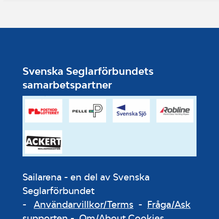
Svenska Seglarförbundets
samarbetspartner
Sailarena - en del av Svenska
Seglarförbundet
-
Användarvillkor/Terms
-
Fråga/Ask
supporten
-
Om/About Cookies