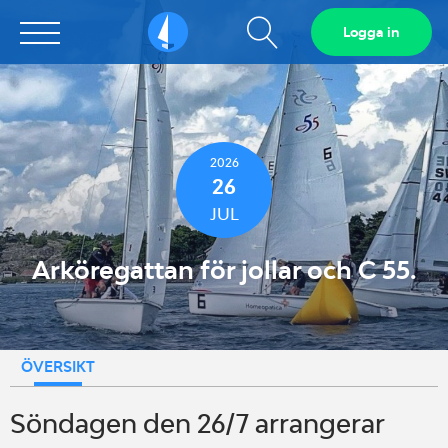
Visa
Logga in
Sailarena
sökfält
2026
26
JUL
Arköregattan för jollar och C 55.
ÖVERSIKT
Söndagen den 26/7 arrangerar