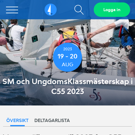
Visa
Logga in
Sailarena
sökfält
2023
19 - 20
AUG
SM och UngdomsKlassmästerskap i
C55 2023
ÖVERSIKT
DELTAGARLISTA