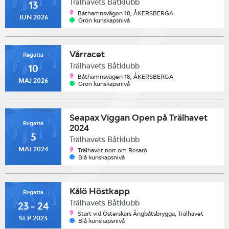
Trälhavets Båtklubb
13
Båthamnsvägen 18, ÅKERSBERGA
JUN 2026
Grön kunskapsnivå
Vårracet
Regatta
Trälhavets Båtklubb
10
Båthamnsvägen 18, ÅKERSBERGA
MAJ 2026
Grön kunskapsnivå
Seapax Viggan Open på Trälhavet
Regatta
2024
5
Trälhavets Båtklubb
MAJ 2024
Trälhavet norr om Resarö
Blå kunskapsnivå
Kålö Höstkapp
Regatta
Trälhavets Båtklubb
23 - 24
Start vid Österskärs Ångbåtsbrygga, Trälhavet
SEP 2023
Blå kunskapsnivå