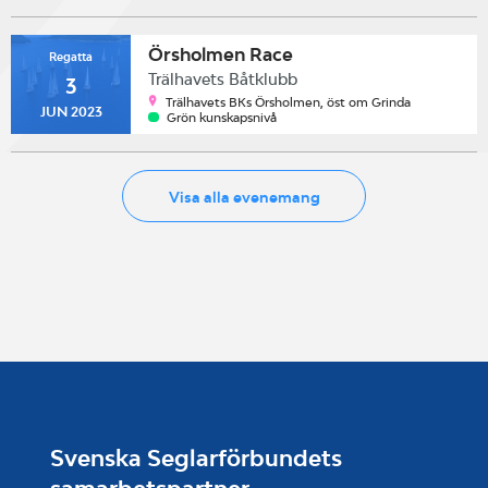
Örsholmen Race
Regatta
Trälhavets Båtklubb
3
Trälhavets BKs Örsholmen, öst om Grinda
JUN 2023
Grön kunskapsnivå
Visa alla evenemang
Svenska Seglarförbundets