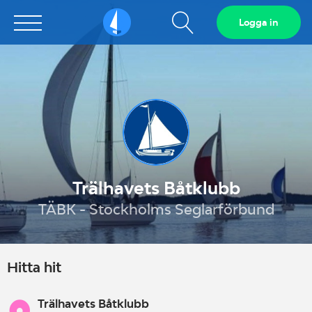
Visa
Logga in
Sailarena
sökfält
Trälhavets Båtklubb
TÄBK - Stockholms Seglarförbund
Hitta hit
Trälhavets Båtklubb