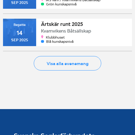
IRS varv / Kvarnvikens Båtsällskap
SEP 2025
Grön kunskapsnivå
Ärtskär runt 2025
Regatta
Kvarnvikens Båtsällskap
14
Klubbhuset
SEP 2025
Blå kunskapsnivå
Visa alla evenemang