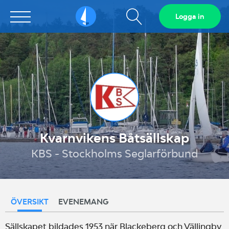
Visa
Logga in
Sailarena
sökfält
Kvarnvikens Båtsällskap
KBS - Stockholms Seglarförbund
ÖVERSIKT
EVENEMANG
Sällskapet bildades 1953 när Blackeberg och Vällingby