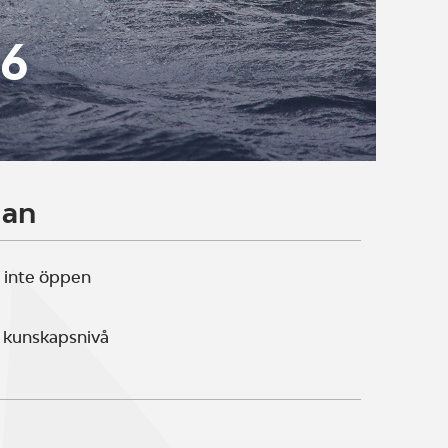
26
lan
 inte öppen
 kunskapsnivå