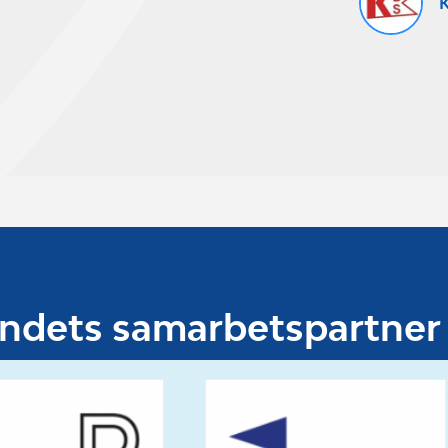
K
undets samarbetspartner