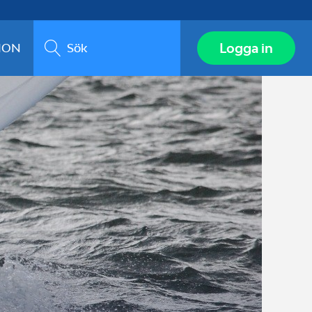
Sök
Logga in
ION