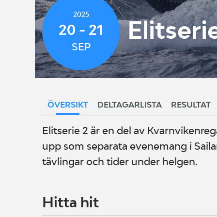
2025
Elitseri
20 - 21
SEP
ÖVERSIKT
DELTAGARLISTA
RESULTAT
Elitserie 2 är en del av Kvarnvikenre
upp som separata evenemang i Sailare
tävlingar och tider under helgen.
Hitta hit