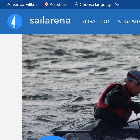
Choose language
Användarvillkor
Assistans
REGATTOR
SEGLAR
Sailarena