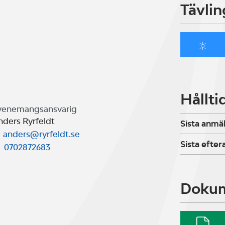
Tävlin
Hållti
venemangsansvarig
nders Ryrfeldt
Sista anmä
anders@ryrfeldt.se
Sista efte
0702872683
Doku