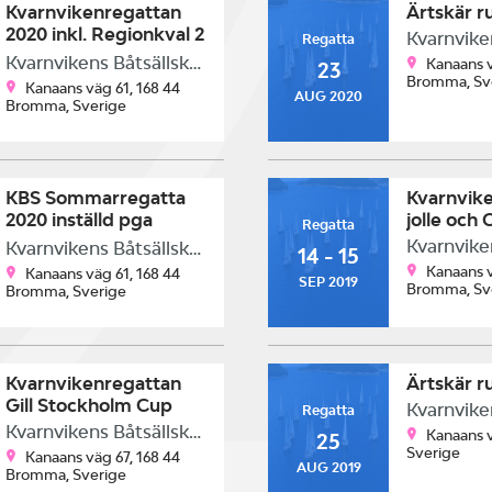
Kvarnvikenregattan
Ärtskär r
2020 inkl. Regionkval 2
Regatta
- region 2 & GP OK-
Kvarnvikens Båtsällskap
Kanaans v
23
jolle
Bromma, Sv
Kanaans väg 61, 168 44
AUG 2020
Bromma, Sverige
KBS Sommarregatta
Kvarnvike
2020 inställd pga
jolle och 
Regatta
Corona
Kvarnvikens Båtsällskap
14 - 15
Kanaans v
Kanaans väg 61, 168 44
SEP 2019
Bromma, Sv
Bromma, Sverige
Kvarnvikenregattan
Ärtskär r
Gill Stockholm Cup
Regatta
Kvarnvikens Båtsällskap
Kanaans 
25
Sverige
Kanaans väg 67, 168 44
AUG 2019
Bromma, Sverige