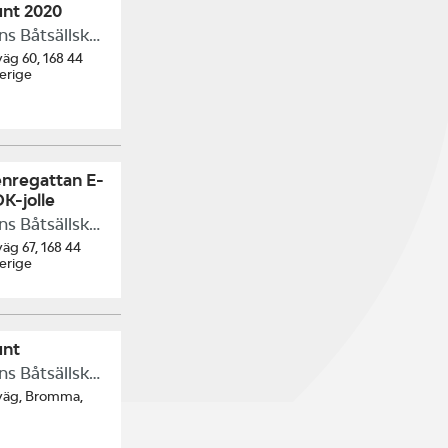
unt 2020
Kvarnvikens Båtsällskap
äg 60, 168 44
erige
nregattan E-
OK-jolle
Kvarnvikens Båtsällskap
äg 67, 168 44
erige
unt
Kvarnvikens Båtsällskap
väg, Bromma,