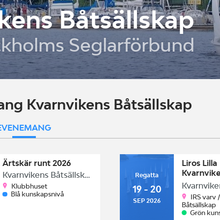
kens Båtsällskap
ckholms Seglarförbund
ng Kvarnvikens Båtsällskap
EVENEMANG
Ärtskär runt 2026
Liros Lilla
Kvarnvik
Kvarnvikens Båtsällskap
Regatta
2026
Klubbhuset
19 - 20
Blå kunskapsnivå
IRS varv 
SEP 2026
Båtsällskap
Grön kun