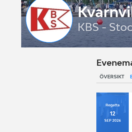
Kvarnvi
KBS - Sto
Evenema
ÖVERSIKT
Regatta
12
SEP 2026