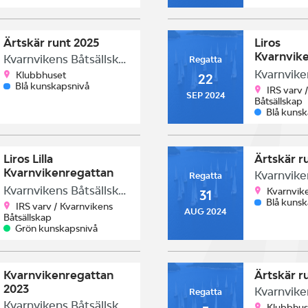
Ärtskär runt 2025
Liros
Kvarnvik
Kvarnvikens Båtsällskap
Regatta
2024
Klubbhuset
22
Blå kunskapsnivå
IRS varv 
SEP 2024
Båtsällskap
Blå kuns
Liros Lilla
Ärtskär r
Kvarnvikenregattan
Regatta
2024
Kvarnvikens Båtsällskap
Kvarnvike
31
Blå kuns
IRS varv / Kvarnvikens
AUG 2024
Båtsällskap
Grön kunskapsnivå
Kvarnvikenregattan
Ärtskär r
2023
Regatta
Kvarnvikens Båtsällskap
Klubbhus