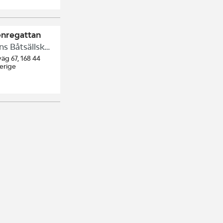
enregattan
Kvarnvikens Båtsällskap
äg 67, 168 44
erige