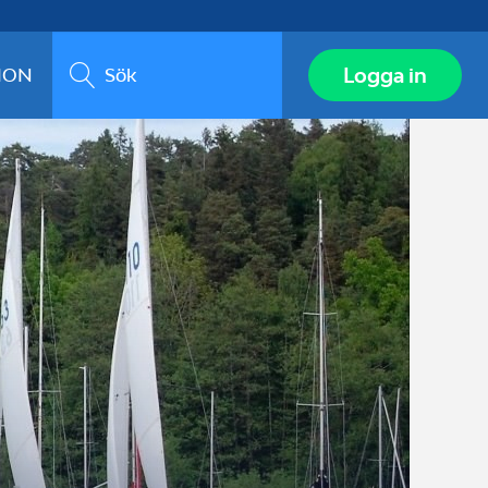
Sök
Logga in
ION