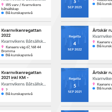
3
Blå kuns
IRS varv / Kvarnvikens
SEP 2023
båtsällskap
Blå kunskapsnivå
Kvarnvikenregattan
Ärtskär r
2022
Regatta
Kvarnvikens Båtsällskap
Kaanans 
4
Blå kuns
Kanaans väg 67, 168 44
SEP 2022
Bromma
Blå kunskapsnivå
Kvarnvikenregattan
Ärtskär r
2021 inkl KM -
Regatta
INSTÄLLD
Kvarnvikens Båtsällskap
Kaanans 
5
Blå kuns
?
SEP 2021
Blå kunskapsnivå