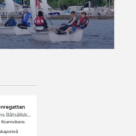
enregattan
Kvarnvikens Båtsällskap
/ Kvarnvikens
skapsnivå