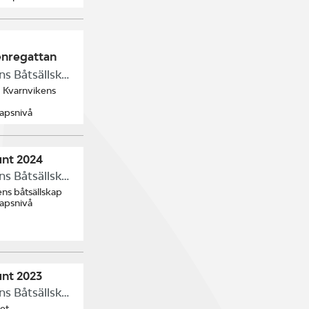
enregattan
Kvarnvikens Båtsällskap
/ Kvarnvikens
kapsnivå
unt 2024
Kvarnvikens Båtsällskap
ns båtsällskap
kapsnivå
unt 2023
Kvarnvikens Båtsällskap
et