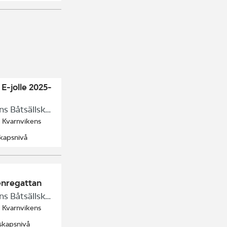
2 E-jolle 2025-
Kvarnvikens Båtsällskap
/ Kvarnvikens
kapsnivå
enregattan
Kvarnvikens Båtsällskap
/ Kvarnvikens
skapsnivå