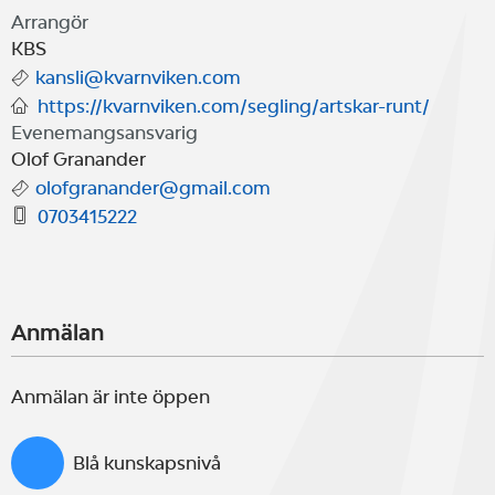
Arrangör
Tävlingsledningen
KBS
kansli@kvarnviken.com
https://kvarnviken.com/segling/artskar-runt/
Evenemangsansvarig
Olof Granander
olofgranander@gmail.com
0703415222
Anmälan
Anmälan är inte öppen
Blå kunskapsnivå