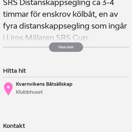
SRS Distanskappsegling ca 3-4
timmar för enskrov kölbåt, en av
fyra distanskappsegling som ingår
i Liros Mälaren SRS Cup.
Ärtbössan, ett gammalt klassiskt
Visa mer
vandringspris som förvaltas av den
Hitta hit
klubb som har bästa laget på
kappseglingen och den har varit i
Kvarnvikens Båtsällskap
Klubbhuset
både Görvälns, Ekerö BK och
Kvarnvikens BS förvar. 2024
återerövrade Kvarnviken
Kontakt
ärtbössan. Välkomna