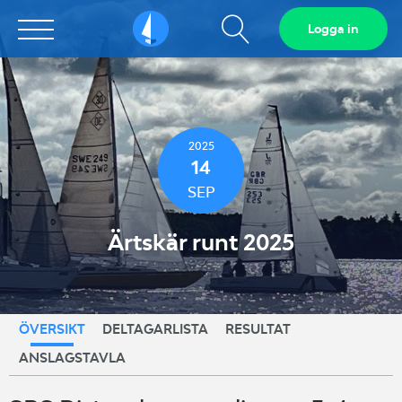
Visa
Logga in
Sailarena
sökfält
2025
14
SEP
Ärtskär runt 2025
ÖVERSIKT
DELTAGARLISTA
RESULTAT
ANSLAGSTAVLA