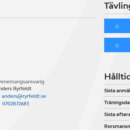
Tävlin
Hållti
venemangsansvarig
nders Ryrfeldt
Sista anmä
anders@ryrfeldt.se
Träningsda
0702872683
Sista efte
Rorsmans