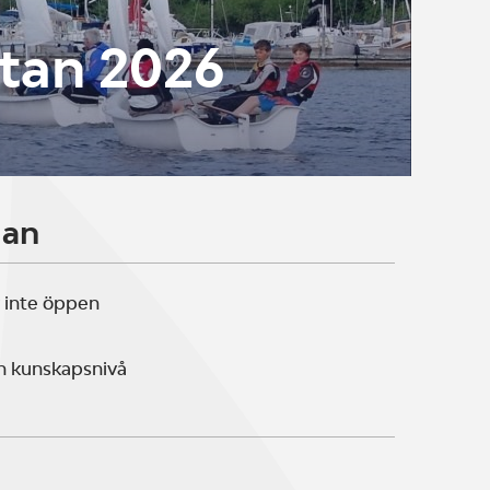
ttan 2026
lan
 inte öppen
n kunskapsnivå