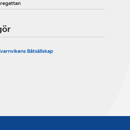
regattan
gör
varnvikens Båtsällskap