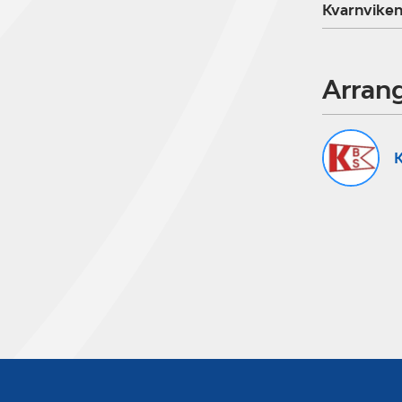
Kvarnviken
Arran
K