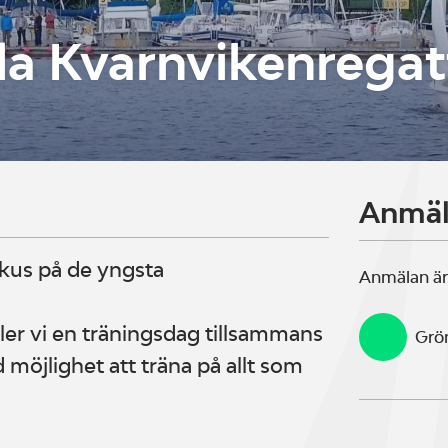
illa Kvarnvikenrega
Anmä
kus på de yngsta
Anmälan är
ler vi en träningsdag tillsammans
Grö
öjlighet att träna på allt som