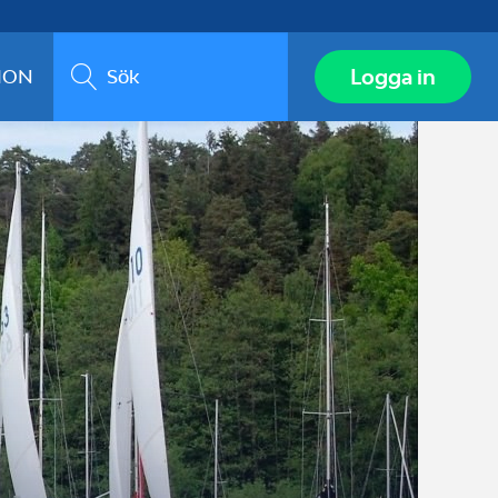
Sök
Logga in
ION