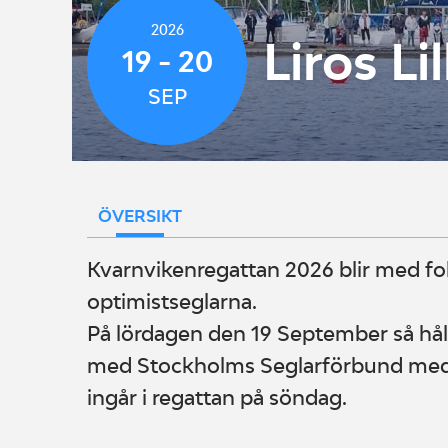
2026
Liros L
19 - 20
SEP
ÖVERSIKT
Kvarnvikenregattan 2026 blir med fo
optimistseglarna.
På lördagen den 19 September så hål
med Stockholms Seglarförbund med m
ingår i regattan på söndag.