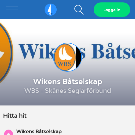
Visa
Logga in
Sailarena
sökfält
Wikens Båtselskap
WBS - Skånes Seglarförbund
Hitta hit
Wikens Båtselskap