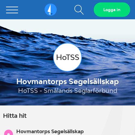
Visa
Logga in
Sailarena
sökfält
HoTSS
Hovmantorps Segelsällskap
HoTSS - Smålands Seglarförbund
Hitta hit
Hovmantorps Segelsällskap