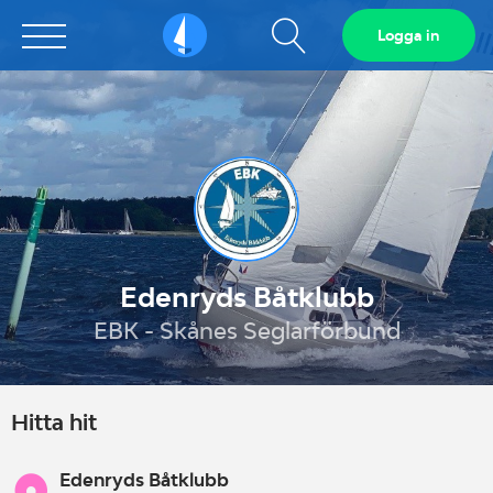
Visa
Logga in
Sailarena
sökfält
Edenryds Båtklubb
EBK - Skånes Seglarförbund
Hitta hit
Edenryds Båtklubb