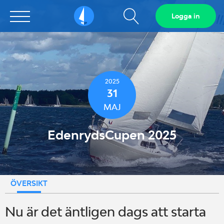
Visa
Logga in
Sailarena
sökfält
2025
31
MAJ
EdenrydsCupen 2025
ÖVERSIKT
Nu är det äntligen dags att starta