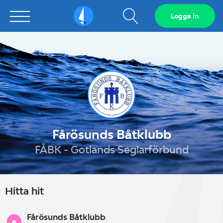
Visa
Logga in
Sailarena
sökfält
Fårösunds Båtklubb
FÅBK - Gotlands Seglarförbund
Hitta hit
Fårösunds Båtklubb