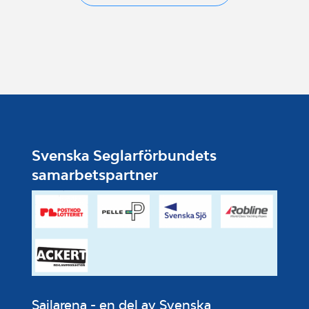
Svenska Seglarförbundets
samarbetspartner
Sailarena - en del av Svenska