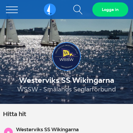
Visa
Logga in
Sailarena
sökfält
Westerviks SS Wikingarna
WSSW - Smålands Seglarförbund
Hitta hit
Westerviks SS Wikingarna