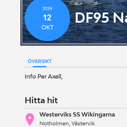
2024
DF95 Na
12
OKT
ÖVERSIKT
Info Per Axell,
Hitta hit
Westerviks SS Wikingarna
Notholmen, Västervik