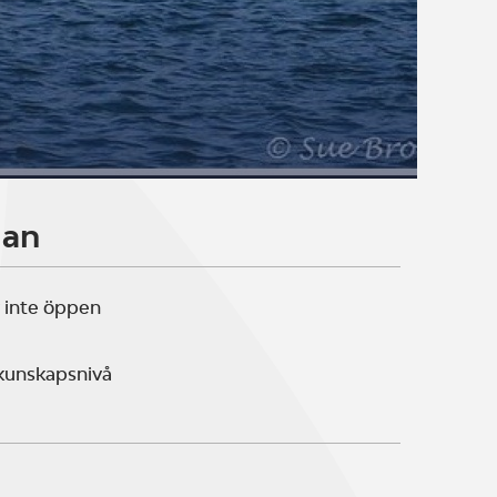
lan
 inte öppen
 kunskapsnivå