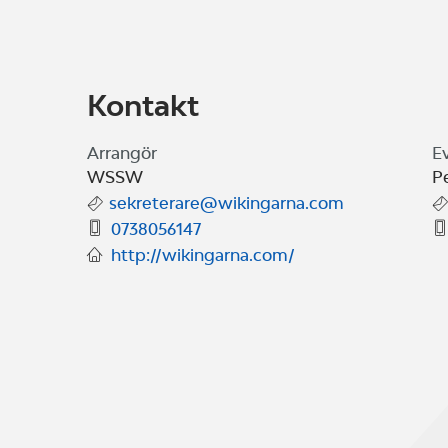
Kontakt
Arrangör
E
WSSW
Pe
sekreterare@wikingarna.com
0738056147
http://wikingarna.com/