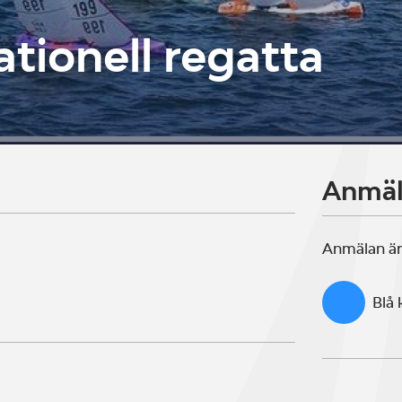
tionell regatta
Anmä
Anmälan är
Blå