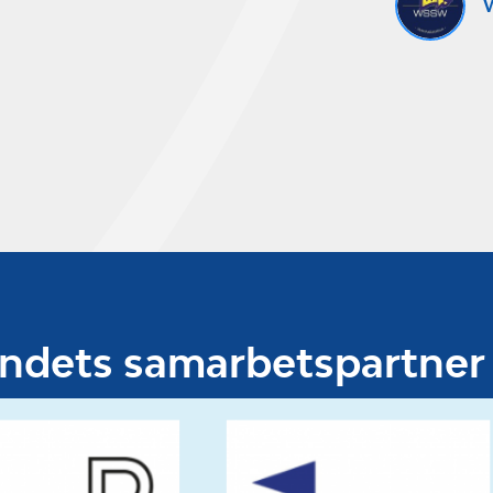
W
undets samarbetspartner