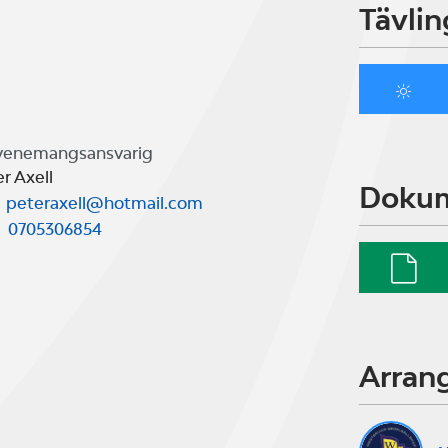
Tävlin
venemangsansvarig
r Axell
Doku
peteraxell@hotmail.com
0705306854
Arran