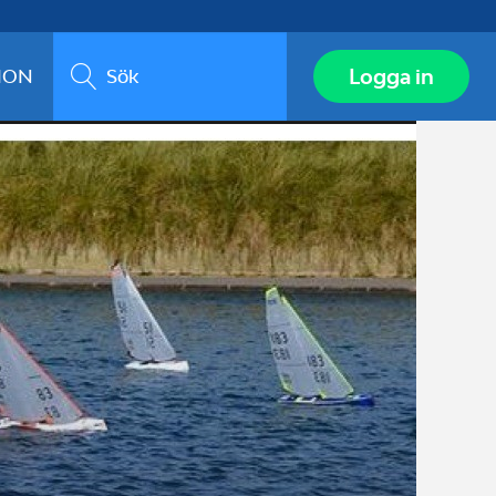
Sök
Logga in
ION